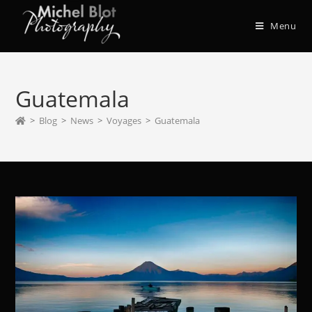
Menu
Guatemala
>
Blog
>
News
>
Voyages
>
Guatemala