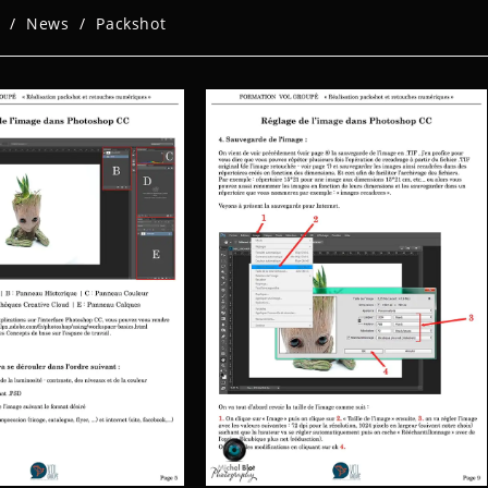
/
News
/
Packshot