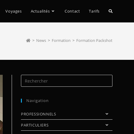
Voyages
Actualités
Contact
Tarifs
>
News
>
Formation
>
Formation Packshot
Navigation
PROFESSIONNELS
PARTICULIERS