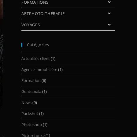
FORMATIONS
ARTPHOTO-THÉRAPIE
VOYAGES
Catégories
Actualités client
(1)
Agence immobilière
(1)
Formation
(6)
Guatemala
(1)
News
(9)
Packshot
(1)
Photoshop
(1)
Picturetoexe
(1)