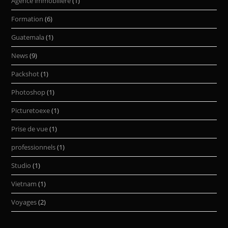
Agence immobilière
(1)
Formation
(6)
Guatemala
(1)
News
(9)
Packshot
(1)
Photoshop
(1)
Picturetoexe
(1)
Prise de vue
(1)
professionnels
(1)
Studio
(1)
Vietnam
(1)
Voyages
(2)