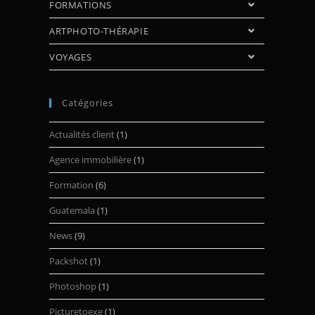
FORMATIONS
ARTPHOTO-THÉRAPIE
VOYAGES
Catégories
Actualités client
(1)
Agence immobilière
(1)
Formation
(6)
Guatemala
(1)
News
(9)
Packshot
(1)
Photoshop
(1)
Picturetoexe
(1)