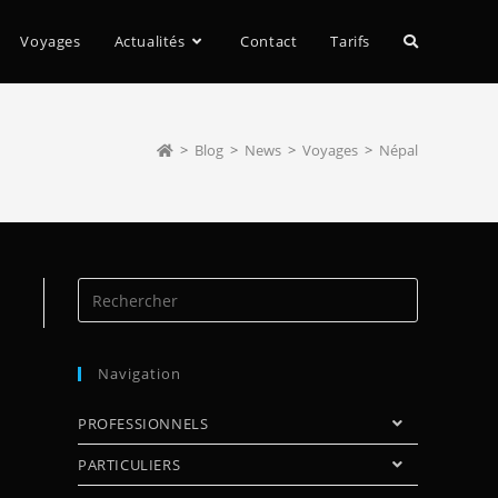
Voyages
Actualités
Contact
Tarifs
>
Blog
>
News
>
Voyages
>
Népal
Navigation
PROFESSIONNELS
PARTICULIERS