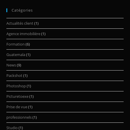
Catégories
Actualités client
(1)
Agence immobilière
(1)
Formation
(6)
Guatemala
(1)
News
(9)
Packshot
(1)
Photoshop
(1)
Picturetoexe
(1)
Prise de vue
(1)
professionnels
(1)
Studio
(1)